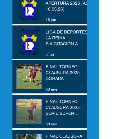
APERTURA 2026 (Act
16.06.26)
16 jun
LIGA DE DEPORTES
LA REINA
S.A.CITACIÓN A
JUNTA ORDINARIA
5 jun
DE ACCIONISTAS
FINAL TORNEO
CLAUSURA 2025:
DORADA
30 ene
FINAL TORNEO
CLAUSURA 2025:
SERIE SÚPER
SÉNIOR
30 ene
FINAL CLAUSURA