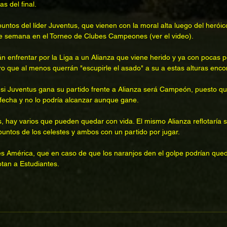
s del final. 
untos del líder Juventus, que vienen con la moral alta luego del herói
 semana en el Torneo de Clubes Campeones (ver el video).  
n enfrentar por la Liga a un Alianza que viene herido y ya con pocas p
 que al menos querrán "escupirle el asado" a su a estas alturas encon
 si Juventus gana su partido frente a Alianza será Campeón, puesto qu
 fecha y no lo podría alcanzar aunque gane. 
 hay varios que pueden quedar con vida. El mismo Alianza reflotaría su
untos de los celestes y ambos con un partido por jugar. 
es América, que en caso de que los naranjos den el golpe podrían que
tan a Estudiantes. 