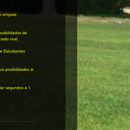
co empate 
osibilidades de 
ado rival. 
e Estudiantes 
s posibilidades si 
dar segundos a 1 