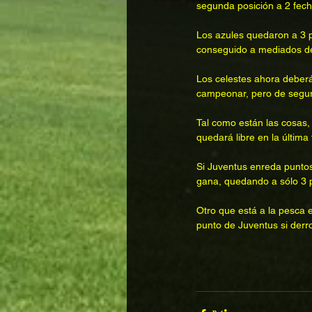
segunda posición a 2 fecha
Los azules quedaron a 3 p
conseguido a mediados de
Los celestes ahora deberá
campeonar, pero de seguro
Tal como están las cosas,
quedará libre en la última
Si Juventus enreda puntos,
gana, quedando a sólo 3 p
Otro que está a la pesca 
punto de Juventus si derro