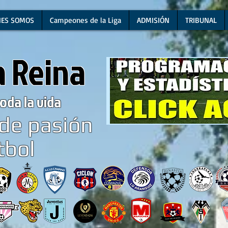
NES SOMOS
Campeones de la Liga
ADMISIÓN
TRIBUNAL
a Reina
oda la vida
de pasión
tbol