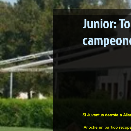
Junior: T
campeone
Si Juventus derrota a Al
 Anoche en partido recuperativo válido por la fecha 4, Estudiantes derrotó 1-0 a Alianza y se encumbró hasta la 