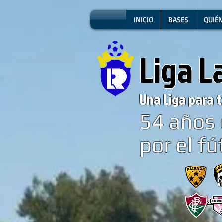
INICIO
BASES
QUIÉ
Liga L
Una Liga para t
54
años 
por el fú