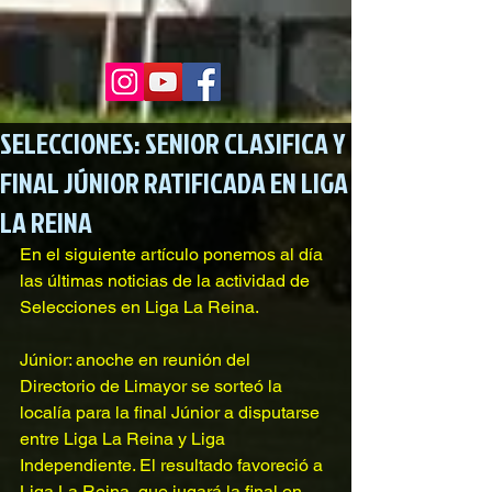
SELECCIONES: SENIOR CLASIFICA Y
FINAL JÚNIOR RATIFICADA EN LIGA
LA REINA
En el siguiente artículo ponemos al día 
las últimas noticias de la actividad de 
Selecciones en Liga La Reina. 
Júnior: anoche en reunión del 
Directorio de Limayor se sorteó la 
localía para la final Júnior a disputarse 
entre Liga La Reina y Liga 
Independiente. El resultado favoreció a 
Liga La Reina, que jugará la final en 