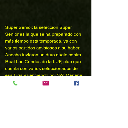
Súper Senior: la selección Súper 
Senior es la que se ha preparado con 
más tiempo esta temporada, ya con 
varios partidos amistosos a su haber. 
Anoche tuvieron un duro duelo contra 
Real Las Condes de la LUF, club que 
cuenta con varios seleccionados de 
esa Liga y venciendo por 3-2. Mañana 
recibirán a su similar de Liga 
Santander. 
Dorada: La Selección Dorada tendrá su 
primer partido preparatorio mañana 
jueves 3 de diciembre a las 20:15 en 
calidad de local contra su similar de 