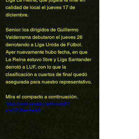
calidad de local el jueves 17 de 
diciembre. 
Senior: los dirigidos de Guillermo 
Valderrama debutaron el jueves 26 
derrotando a Liga Unida de Fútbol. 
Ayer nuevamente hubo fecha, en que 
La Reina estuvo libre y Liga Santander 
derrotó a LUF, con lo que la 
clasificación a cuartos de final quedó 
asegurada para nuestro representativo. 
Mira el compacto a continuación. 
https://www.youtube.com/watch?
v=s72OKemKeAQ