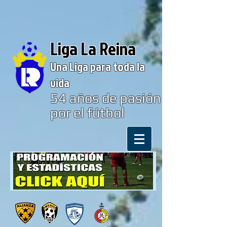
Liga La Reina
Una Liga para toda la
vida
54
años de pasión
por el fútbol