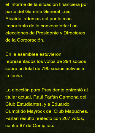
el informe de la situación financiera por 
parte del Gerente General Luis 
Alcaide, además del punto más 
importante de la convocatoria: Las 
elecciones de Presidente y Directores 
de la Corporación.
En la asamblea estuvieron 
representados los votos de 294 socios 
sobre un total de 790 socios activos a 
la fecha.
La elección para Presidente enfrentó al 
titular actual, Raúl Farfán Carmona del 
Club Estudiantes, y a Eduardo 
Cumplido Mayrock del Club Mapuches.
Farfán resultó reelecto con 207 votos, 
contra 87 de Cumplido.