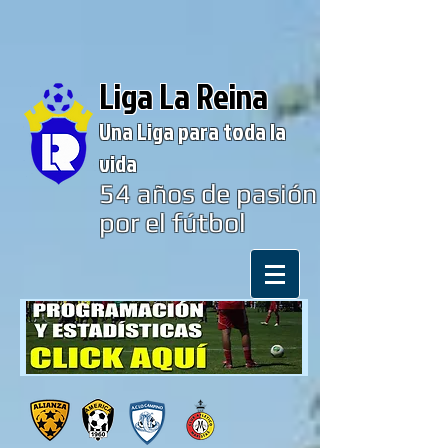
Liga La Reina
Una Liga para toda la
vida
54
años de pasión
por el fútbol