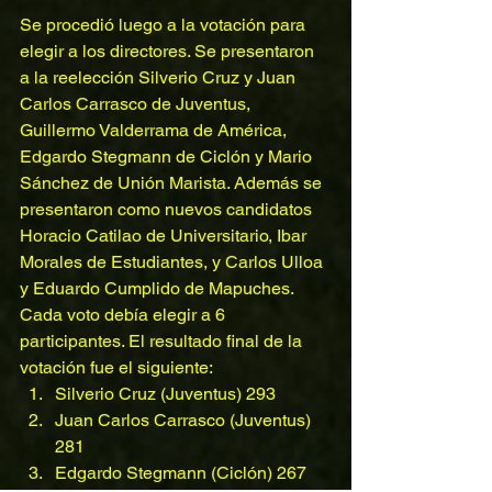
Se procedió luego a la votación para 
elegir a los directores. Se presentaron 
a la reelección Silverio Cruz y Juan 
Carlos Carrasco de Juventus, 
Guillermo Valderrama de América, 
Edgardo Stegmann de Ciclón y Mario 
Sánchez de Unión Marista. Además se 
presentaron como nuevos candidatos 
Horacio Catilao de Universitario, Ibar 
Morales de Estudiantes, y Carlos Ulloa 
y Eduardo Cumplido de Mapuches.
Cada voto debía elegir a 6 
participantes. El resultado final de la 
votación fue el siguiente: 
Silverio Cruz (Juventus) 293  
Juan Carlos Carrasco (Juventus) 
281  
Edgardo Stegmann (Ciclón) 267  