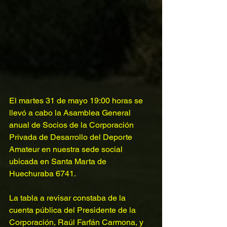
El martes 31 de mayo 19:00 horas se 
llevó a cabo la Asamblea General 
anual de Socios de la Corporación 
Privada de Desarrollo del Deporte 
Amateur en nuestra sede social 
ubicada en Santa Marta de 
Huechuraba 6741.
La tabla a revisar constaba de la 
cuenta pública del Presidente de la 
Corporación, Raúl Farfán Carmona, y 