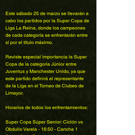
Este sábado 25 de marzo se llevarán a 
cabo los partidos por la Super Copa de 
Liga La Reina, donde los campeones 
de cada categoría se enfrentarán entre 
sí por el título máximo. 
Reviste especial importancia la Super 
Copa de la categoría Júnior entre 
Juventus y Manchester Unido, ya que 
este partido definirá al representante 
de la Liga en el Torneo de Clubes de 
Limayor.
Horarios de todos los enfrentamientos:
Super Copa Súper Senior: Ciclón vs 
Obdulio Varela - 16:50 - Cancha 1