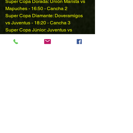
Super Copa Dorada: Unión Marista vs 
Mapuches - 16:50 - Cancha 2
Super Copa Diamante: Doveramigos 
vs Juventus - 18:20 - Cancha 3
Super Copa Júnior: Juventus vs 
Manchester Unido - 21:30 - Cancha 3
La Super Copa de Senior se adjudica 
automáticamente a Juventus por 
resultar campeón de ambos torneos en 
2017.
Comentarios