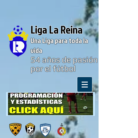
Liga La Reina
Una Liga para toda la
vida
54
años de pasión
por el fútbol