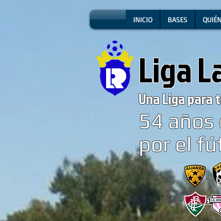
INICIO
BASES
QUIÉ
Liga L
Una Liga para t
54
años 
por el fú