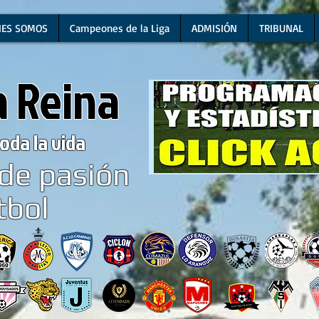
NES SOMOS
Campeones de la Liga
ADMISIÓN
TRIBUNAL
a Reina
oda la vida
de pasión
tbol