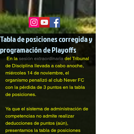
Tabla de posiciones corregida y
programación de Playoffs
 En la 
sesión extraordinaria
 del Tribunal 
de Disciplina llevada a cabo anoche, 
miércoles 14 de noviembre, el 
organismo penalizó al club Never FC 
con la pérdida de 3 puntos en la tabla 
de posiciones.
Ya que el sistema de administración de 
competencias no admite realizar 
deducciones de puntos (aún), 
presentamos la tabla de posiciones 