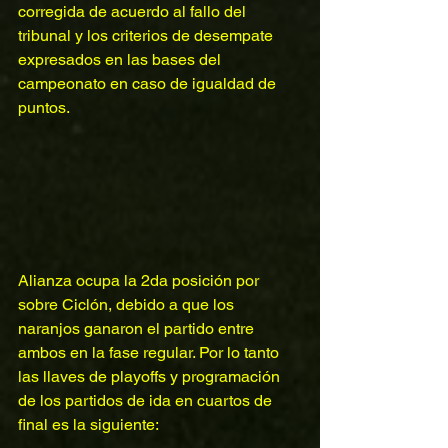
corregida de acuerdo al fallo del 
tribunal y los criterios de desempate 
expresados en las bases del 
campeonato en caso de igualdad de 
puntos.
Alianza ocupa la 2da posición por 
sobre Ciclón, debido a que los 
naranjos ganaron el partido entre 
ambos en la fase regular. Por lo tanto 
las llaves de playoffs y programación 
de los partidos de ida en cuartos de 
final es la siguiente: