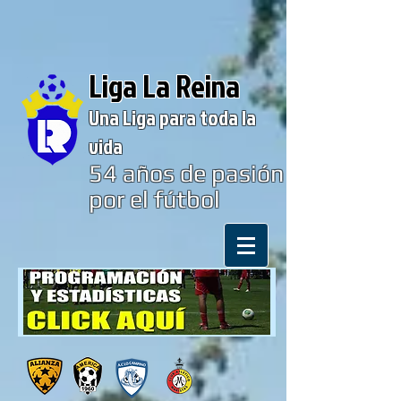
Liga La Reina
Una Liga para toda la
vida
54
años de pasión
por el fútbol