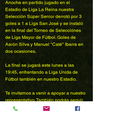
Anoche en partido jugado en el 
Estadio de Liga La Reina nuestra 
Selección Súper Senior derrotó por 3 
goles a 1 a Liga San José y se instaló 
en la final del Torneo de Selecciónes 
de Liga Mayor de Fútbol. Goles de 
Aarón Silva y Manuel "Caté" Ibarra en 
dos ocasiones.
La final se jugará este lunes a las 
19:45, enfrentando a Liga Unida de 
Fútbol también en nuestro Estadio.
Te invitamos a venir a apoyar a nuestro 
representativo. También podrás seguir 
el partido por la transmisión en vivo de 
nuestra 
fanpage de Facebook.