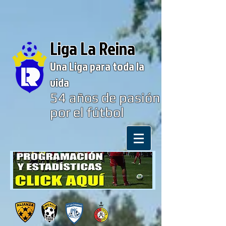
Liga La Reina
Una Liga para toda la
vida
54
años de pasión
por el fútbol