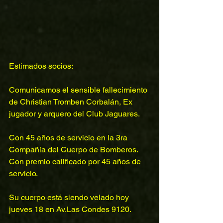
Estimados socios:
Comunicamos el sensible fallecimiento 
de Christian Tromben Corbalán, Ex 
jugador y arquero del Club Jaguares.
Con 45 años de servicio en la 3ra 
Compañía del Cuerpo de Bomberos.
Con premio calificado por 45 años de 
servicio.
Su cuerpo está siendo velado hoy 
jueves 18 en Av.Las Condes 9120.