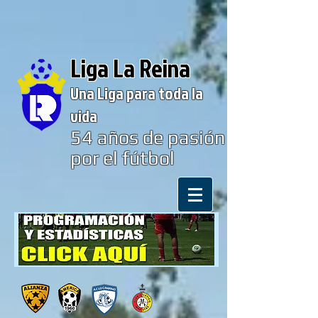
Liga La Reina
Una Liga para toda la
vida
54
años de pasión
por el fútbol