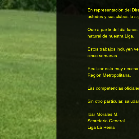
En representación del Dir
ustedes y sus clubes lo si
Que a partir del día lune
natural de nuestra Liga.
Estos trabajos incluyen ve
cinco semanas.
Realizar esta muy necesar
Región Metropolitana.
Las competencias oficial
Sin otro particular, salu
Ibar Morales M.
Secretario General
Liga La Reina