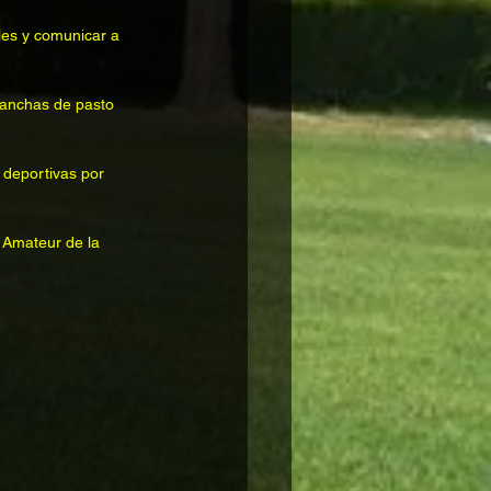
les y comunicar a 
canchas de pasto 
 deportivas por 
 Amateur de la 