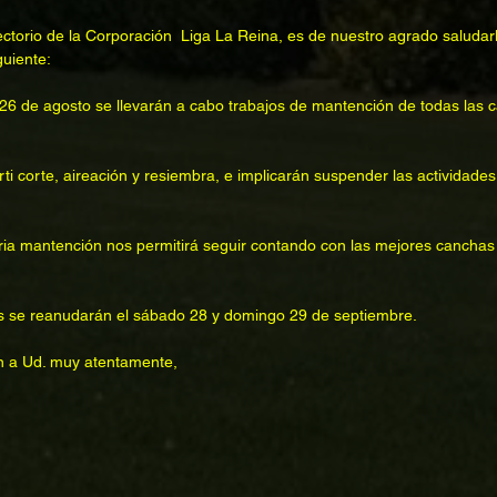
ectorio de la Corporación  Liga La Reina, es de nuestro agrado saludar
guiente:
s 26 de agosto se llevarán a cabo trabajos de mantención de todas las 
rti corte, aireación y resiembra, e implicarán suspender las actividades
ia mantención nos permitirá seguir contando con las mejores canchas
es se reanudarán el sábado 28 y domingo 29 de septiembre.
dan a Ud. muy atentamente,