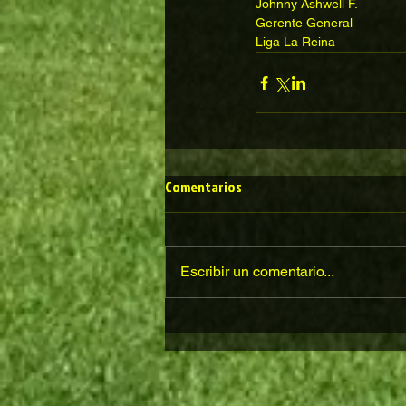
Johnny Ashwell F.
Gerente General
Liga La Reina
Comentarios
Escribir un comentario...