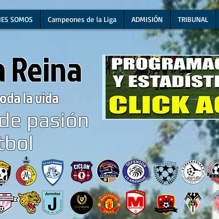
NES SOMOS
Campeones de la Liga
ADMISIÓN
TRIBUNAL
a Reina
oda la vida
de pasión
tbol