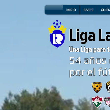
INICIO
BASES
QUIÉ
Liga L
Una Liga para t
54
años 
por el fú