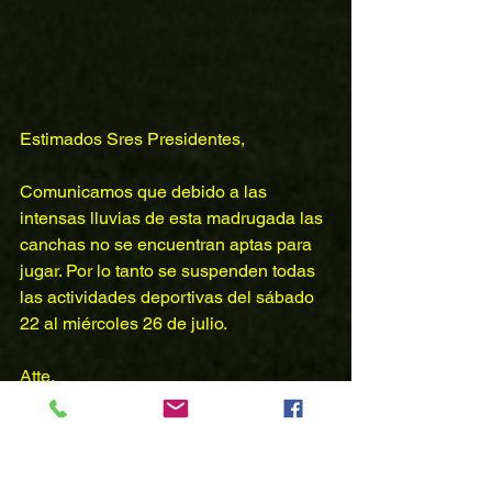
Estimados Sres Presidentes,
Comunicamos que debido a las 
intensas lluvias de esta madrugada las 
canchas no se encuentran aptas para 
jugar. Por lo tanto se suspenden todas 
las actividades deportivas del sábado 
22 al miércoles 26 de julio.
Atte.
La administración