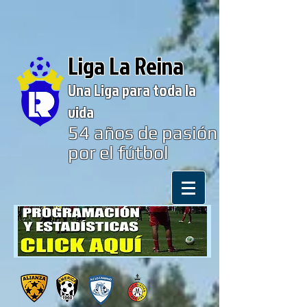
Liga La Reina
Una Liga para toda la
vida
54
años de pasión
por el fútbol