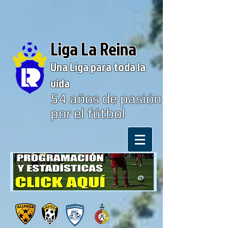
Liga La Reina
Una Liga para toda la
vida
54
años de pasión
por el fútbol