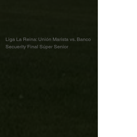
Liga La Reina: Unión Marista vs. Banco 
Secuerity Final Súper Senior