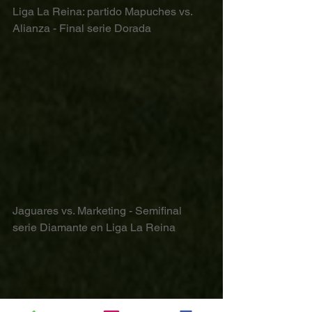
Liga La Reina: partido Mapuches vs. 
Alianza - Final serie Dorada
Jaguares vs. Marketing - Semifinal 
serie Diamante en Liga La Reina