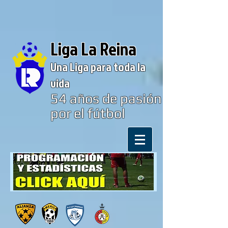
Liga La Reina
Una Liga para toda la
vida
54
años de pasión
por el fútbol