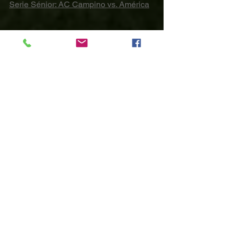
Serie Sénior: AC Campino vs. América
Serie Diamante: Mapuches vs. 
Jaguares