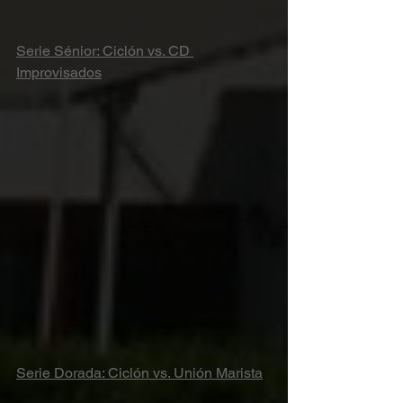
Serie Sénior: Ciclón vs. CD 
Improvisados
Serie Dorada: Ciclón vs. Unión Marista