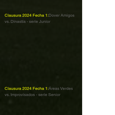
Clausura 2024 Fecha 1:
Dover Amigos 
vs. Dinastía - serie Junior
Clausura 2024 Fecha 1:
Áreas Verdes 
vs. Improvisados - serie Senior