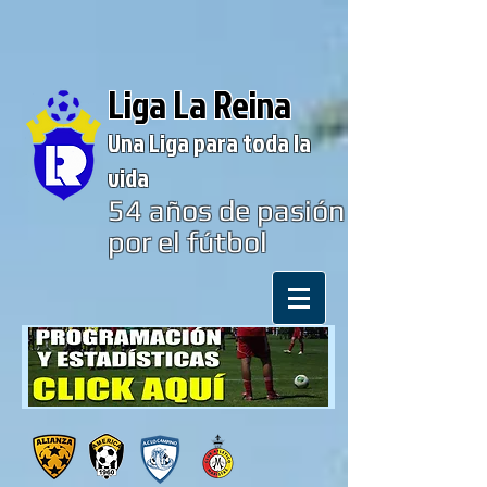
Liga La Reina
Una Liga para toda la
vida
54
años de pasión
por el fútbol