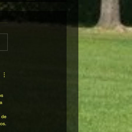
 
os 
a 
 de 
os.