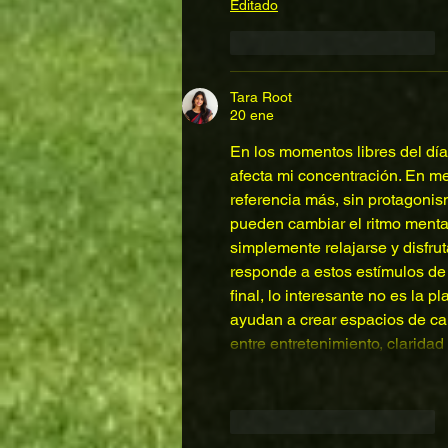
Editado
Me gusta
Reaccionar
Tara Root
20 ene
En los momentos libres del dí
afecta mi concentración. En me
referencia más, sin protagoni
pueden cambiar el ritmo mental
simplemente relajarse y disfrut
responde a estos estímulos de
final, lo interesante no es la 
ayudan a crear espacios de cal
entre entretenimiento, clarida
Me gusta
Reaccionar