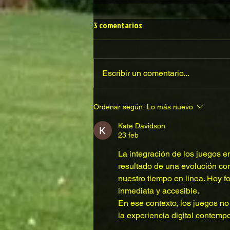
3 comentarios
Escribir un comentario...
Ordenar según:
Lo más nuevo
Kate Davidson
23 feb
La integración de los juegos en 
resultado de una evolución co
nuestro tiempo en línea. Hoy 
inmediata y accesible.
En ese contexto, los juegos no 
la experiencia digital contemp