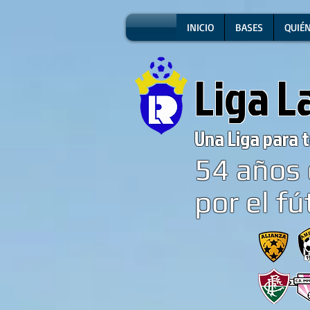
INICIO
BASES
QUIÉ
Liga L
Una Liga para t
54
años 
por el fú