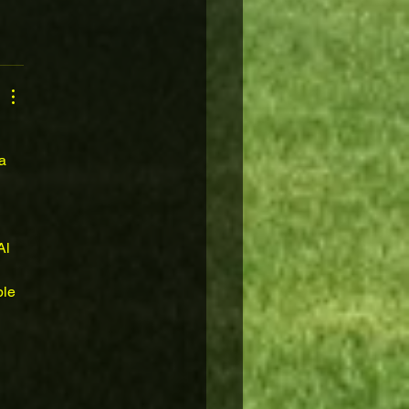
a 
Al 
le 