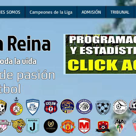
NES SOMOS
Campeones de la Liga
ADMISIÓN
TRIBUNAL
a Reina
oda la vida
de pasión
tbol