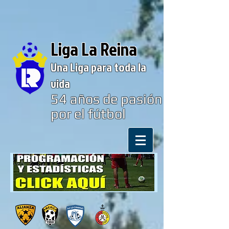
Liga La Reina
Una Liga para toda la
vida
54
años de pasión
por el fútbol