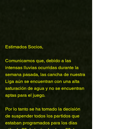
Estimados Socios,
Comunicamos que, debido a las 
intensas lluvias ocurridas durante la 
semana pasada, las cancha de nuestra 
Liga aún se encuentran con una alta 
saturación de agua y no se encuentran 
aptas para el juego.
Por lo tanto se ha tomado la decisión 
de suspender todos los partidos que 
estaban programados para los días 