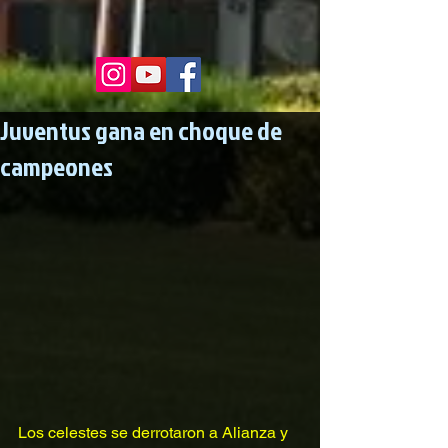
Juventus gana en choque de
campeones
Los celestes se derrotaron a Alianza y 