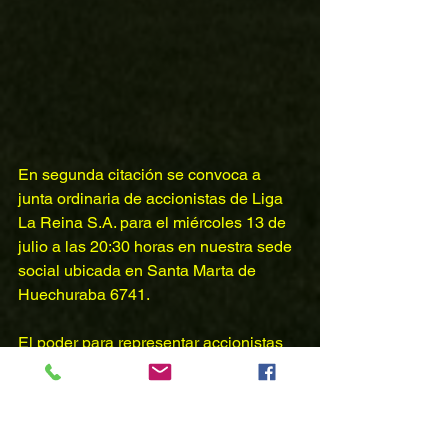
En segunda citación se convoca a 
junta ordinaria de accionistas de Liga 
La Reina S.A. para el miércoles 13 de 
julio a las 20:30 horas en nuestra sede 
social ubicada en Santa Marta de 
Huechuraba 6741.
El poder para representar accionistas 
estará disponible en la portada de 
nuestro sitio web oficial.