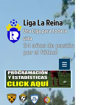
Liga La Reina
Una Liga para toda la
vida
54
años de pasión
por el fútbol