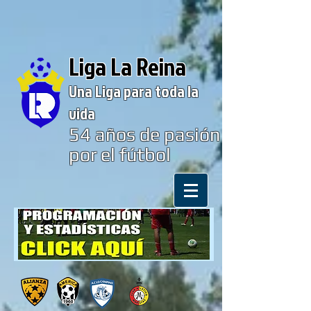
Liga La Reina
Una Liga para toda la
vida
54
años de pasión
por el fútbol