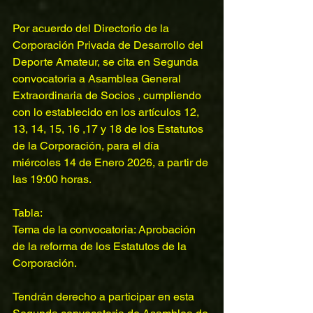
Por acuerdo del Directorio de la 
Corporación Privada de Desarrollo del
Deporte Amateur, se cita en Segunda 
convocatoria a Asamblea General
Extraordinaria de Socios , cumpliendo 
con lo establecido en los artículos 12,
13, 14, 15, 16 ,17 y 18 de los Estatutos 
de la Corporación, para el día
miércoles 14 de Enero 2026, a partir de 
las 19:00 horas.
Tabla:
Tema de la convocatoria: Aprobación 
de la reforma de los Estatutos de la
Corporación.
Tendrán derecho a participar en esta 