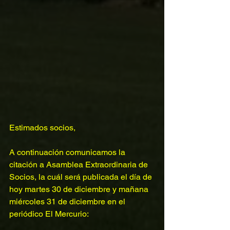
Estimados socios,
A continuación comunicamos la 
citación a Asamblea Extraordinaria de 
Socios, la cuál será publicada el día de 
hoy martes 30 de diciembre y mañana 
miércoles 31 de diciembre en el 
periódico El Mercurio: