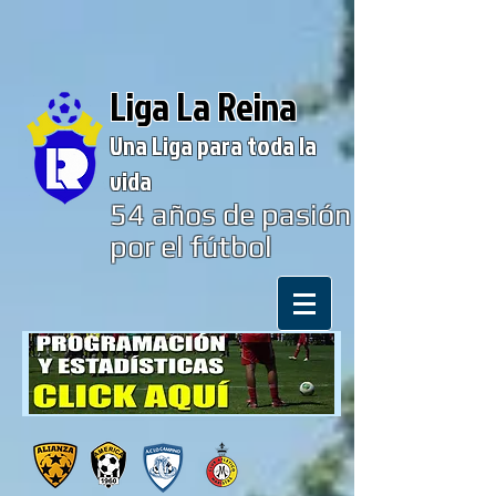
Liga La Reina
Una Liga para toda la
vida
54
años de pasión
por el fútbol