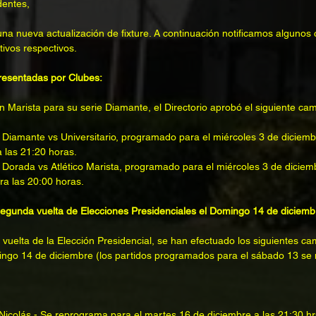
dentes,
 nueva actualización de fixture. A continuación notificamos algunos
tivos respectivos.
resentadas por Clubes:
ón Marista para su serie Diamante, el Directorio aprobó el siguiente cam
 Diamante vs Universitario, programado para el miércoles 3 de diciemb
a las 21:20 horas.
 Dorada vs Atlético Marista, programado para el miércoles 3 de diciemb
ra las 20:00 horas.
egunda vuelta de Elecciones Presidenciales el Domingo 14 de diciemb
uelta de la Elección Presidencial, se han efectuado los siguientes cam
ngo 14 de diciembre (los partidos programados para el sábado 13 se 
 Nicolás - Se reprograma para el martes 16 de diciembre a las 21:30 hr