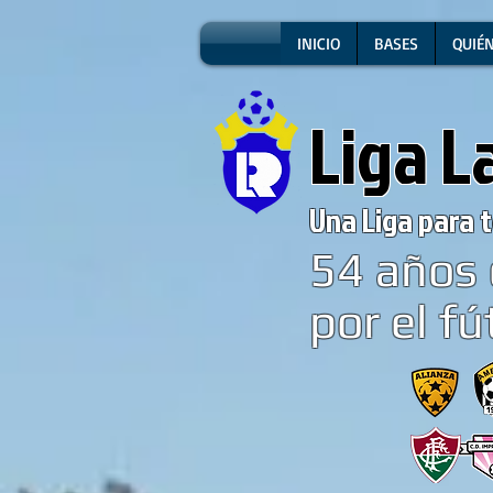
INICIO
BASES
QUIÉ
Liga L
Una Liga para t
54
años 
por el fú