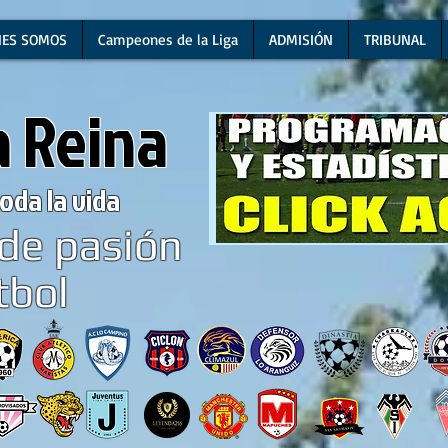
NES SOMOS
Campeones de la Liga
ADMISIÓN
TRIBUNAL
a Reina
oda la vida
de pasión
tbol