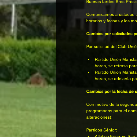
Buenas tardes Sres Presi
Comunicamos a ustedes una
horarios y fechas y los mo
Cambios por solicitudes p
Por solicitud del Club Uni
Partido Unión Marista
horas, se retrasa par
Partido Unión Marista
horas, se adelanta pa
Cambios por la fecha de s
Con motivo de la segunda v
programados para el domi
alteraciones):
Partidos Sénior:
Atlético Fénix vs San