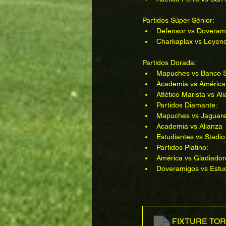
Partidos Súper Sénior:
Defensor vs Doverami
Charkaplax vs Leyend
Partidos Dorada:
Mapuches vs Banco Se
Academia vs América 
Atlético Marista vs A
Partidos Diamante:
Mapuches vs Jaguares
Academia vs Alianza  
Estudiantes vs Stadio
Partidos Platino:
América vs Gladiadore
Doveramigos vs Estud
FIXTURE TORN