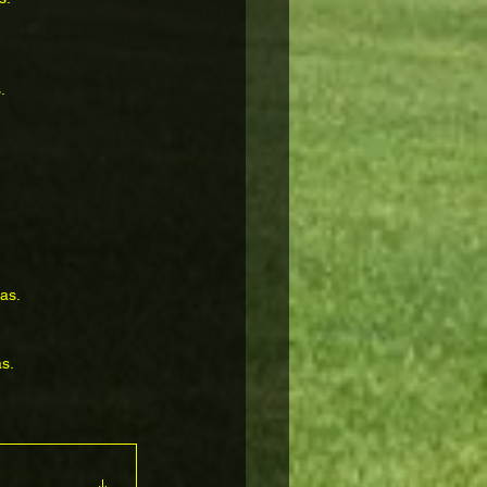
.
as.
s.