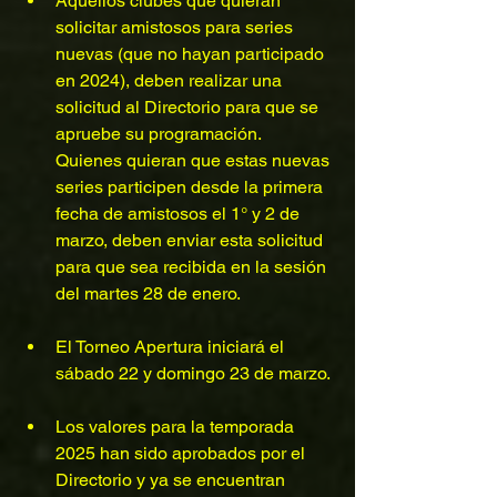
Aquellos clubes que quieran 
solicitar amistosos para series 
nuevas (que no hayan participado 
en 2024), deben realizar una 
solicitud al Directorio para que se 
apruebe su programación. 
Quienes quieran que estas nuevas 
series participen desde la primera 
fecha de amistosos el 1° y 2 de 
marzo, deben enviar esta solicitud 
para que sea recibida en la sesión 
del martes 28 de enero.
El Torneo Apertura iniciará el 
sábado 22 y domingo 23 de marzo.
Los valores para la temporada 
2025 han sido aprobados por el 
Directorio y ya se encuentran 