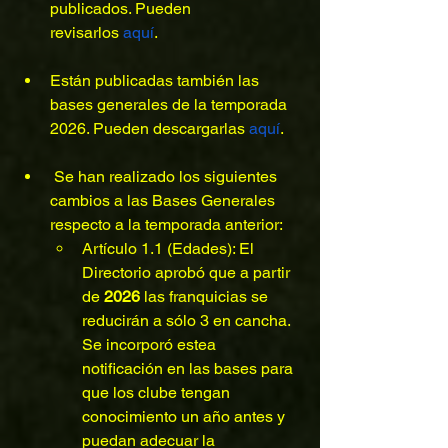
publicados. Pueden 
revisarlos 
aquí
.
Están publicadas también las 
bases generales de la temporada 
2026. Pueden descargarlas 
aquí
. 
 Se han realizado los siguientes 
cambios a las Bases Generales 
respecto a la temporada anterior:
Artículo 1.1 (Edades): El 
Directorio aprobó que a partir 
de 
2026
 las franquicias se 
reducirán a sólo 3 en cancha. 
Se incorporó estea 
notificación en las bases para 
que los clube tengan 
conocimiento un año antes y 
puedan adecuar la 