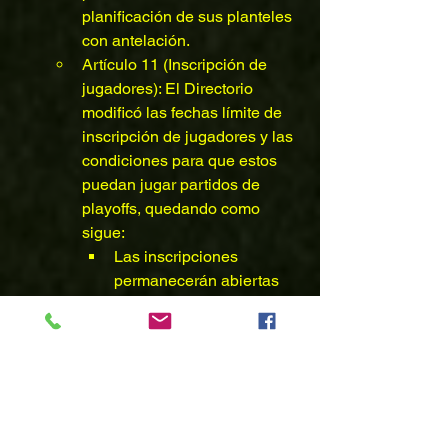
planificación de sus planteles 
con antelación.
Artículo 11 (Inscripción de 
jugadores): El Directorio 
modificó las fechas límite de 
inscripción de jugadores y las 
condiciones para que estos 
puedan jugar partidos de 
playoffs, quedando como 
sigue:
Las inscripciones 
permanecerán abiertas 
durante toda la fase 
regular, pero sólo podrán 
participar en los playoff 
los jugadores que hayan 
jugado a lo menos 5 
fechas en dicha serie
.