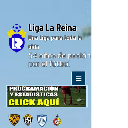
Liga La Reina
Una Liga para toda la
vida
54
años de pasión
por el fútbol