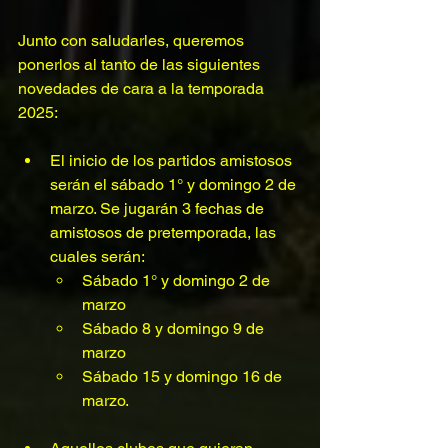
Junto con saludarles, queremos 
ponerlos al tanto de las siguientes 
novedades de cara a la temporada 
2025:
El inicio de los partidos amistosos 
serán el sábado 1° y domingo 2 de 
marzo. Se jugarán 3 fechas de 
amistosos de pretemporada, las 
cuales serán:
Sábado 1° y domingo 2 de 
marzo
Sábado 8 y domingo 9 de 
marzo
Sábado 15 y domingo 16 de 
marzo.