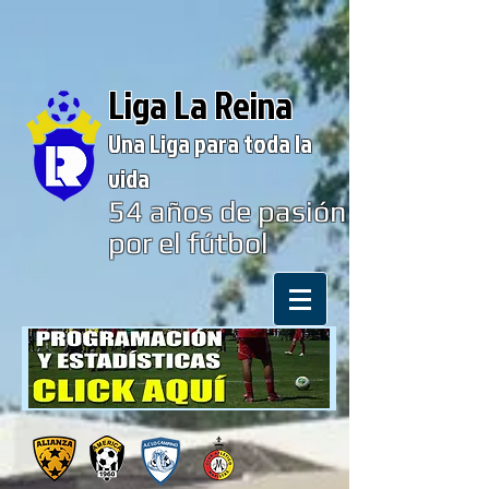
Liga La Reina
Una Liga para toda la
vida
54
años de pasión
por el fútbol