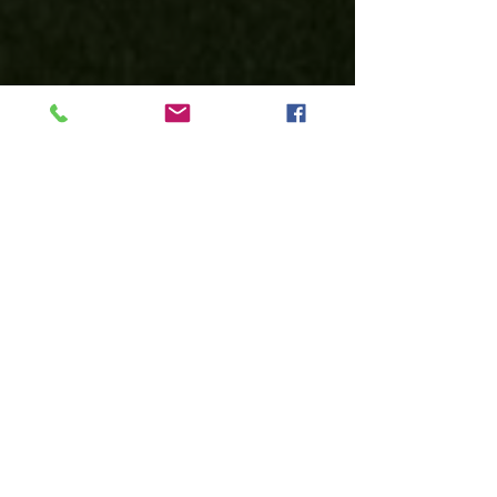
FINAL DIAMANTE - MARKETING VS 
ESTUDIANTES
https://youtu.be/Rge6pti-WM4?si=-
_ynSHZTHqgaQ_DO