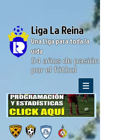
Liga La Reina
Una Liga para toda la
vida
54
años de pasión
por el fútbol