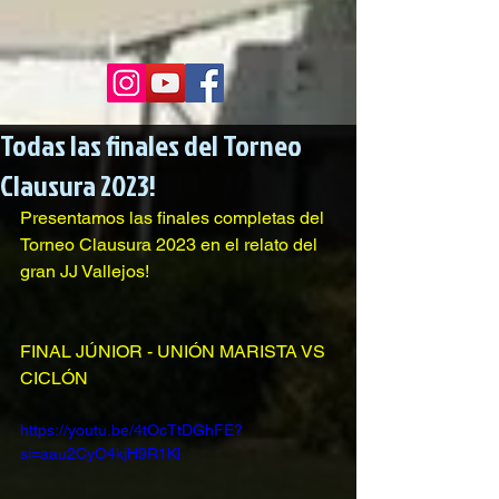
Todas las finales del Torneo
Clausura 2023!
Presentamos las finales completas del 
Torneo Clausura 2023 en el relato del 
gran JJ Vallejos!
FINAL JÚNIOR - UNIÓN MARISTA VS 
CICLÓN
https://youtu.be/4tOcTtDGhFE?
si=aau2CyO4kjH9R1Kl