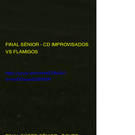
FINAL SÉNIOR - CD IMPROVISADOS 
VS FLAMIGOS
https://youtu.be/tnxHdGZKe3U?
si=eIU0OadsVaD9W0tR