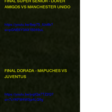
FINAL SÚPER SÉNIOR - DOVER 
AMIGOS VS MANCHESTER UNIDO
https://youtu.be/8ep75_lUo8k?
si=pGNE6Y3AX1B349uL
FINAL DORADA - MAPUCHES VS 
JUVENTUS
https://youtu.be/jvgIQa7TZ2Q?
si=7cYKFM4W3ja4LQ9g