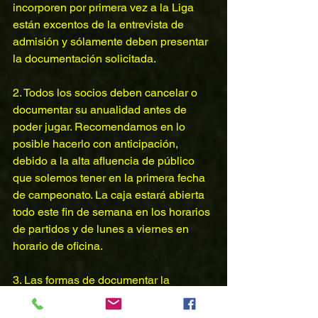
incorporen por primera vez a la Liga 
están excentos de la entrevista de 
admisión y sólamente deben presentar 
la documentación solicitada.
2. Todos los socios deben cancelar o 
documentar su anualidad antes de 
poder jugar. Recomendamos en lo 
posible hacerlo con anticipación, 
debido a la alta afluencia de público 
que solemos tener en la primera fecha 
de campeonato. La caja estará abierta 
todo este fin de semana en los horarios 
de partidos y de lunes a viernes en 
horario de oficina.
3. Las formas de documentar la 
anualidad son al contado en efectivo, 
con tarjeta de débito, crédito o cheque 