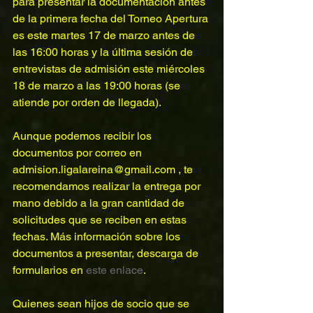
para presentar la documentación antes 
de la primera fecha del Torneo Apertura 
es este martes 17 de marzo antes de 
las 16:00 horas y la última sesión de 
entrevistas de admisión este miércoles 
18 de marzo a las 19:00 horas (se 
atiende por orden de llegada).
Aunque podemos recibir los 
documentos por correo en 
admision.ligalareina@gmail.com , te 
recomendamos realizar la entrega por 
mano debido a la gran cantidad de 
solicitudes que se reciben en estas 
fechas. Más información sobre los 
documentos a presentar, descarga de 
formularios en 
este enlace
.
Quienes sean hijos de socio que se 