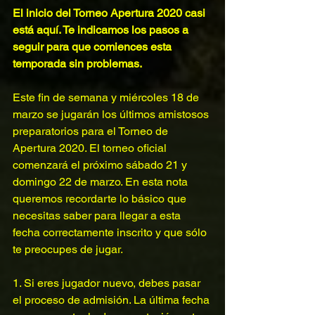
El inicio del Torneo Apertura 2020 casi 
está aquí. Te indicamos los pasos a 
seguir para que comiences esta 
temporada sin problemas.
Este fin de semana y miércoles 18 de 
marzo se jugarán los últimos amistosos 
preparatorios para el Torneo de 
Apertura 2020. El torneo oficial 
comenzará el próximo sábado 21 y 
domingo 22 de marzo. En esta nota 
queremos recordarte lo básico que 
necesitas saber para llegar a esta 
fecha correctamente inscrito y que sólo 
te preocupes de jugar.
1. Si eres jugador nuevo, debes pasar 
el proceso de admisión. La última fecha 